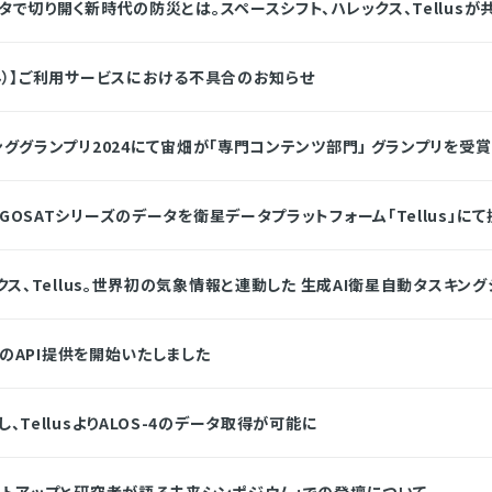
で切り開く新時代の防災とは。スペースシフト、ハレックス、Tellus
み）】ご利用サービスにおける不具合のお知らせ
ググランプリ2024にて宙畑が「専門コンテンツ部門」 グランプリを受賞
OSATシリーズのデータを衛星データプラットフォーム「Tellus」に
クス、Tellus。世界初の気象情報と連動した 生成AI衛星自動タスキ
」のAPI提供を開始いたしました
TellusよりALOS-4のデータ取得が可能に
ートアップと研究者が語る未来シンポジウム」での登壇について