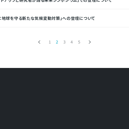
宇宙：地球を守る新たな気候変動対策」への登壇について
1
2
3
4
5