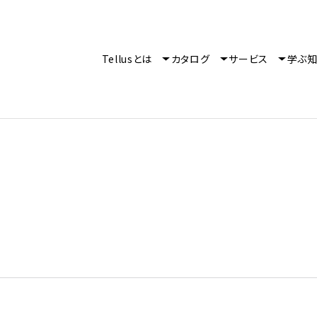
Tellusとは
カタログ
サービス
学ぶ
？